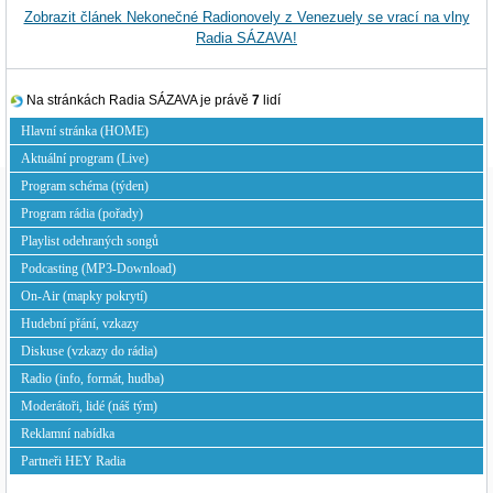
Zobrazit článek Nekonečné Radionovely z Venezuely se vrací na vlny
Radia SÁZAVA!
Na stránkách Radia SÁZAVA je právě
7
lidí
Hlavní stránka (HOME)
Aktuální program (Live)
Program schéma (týden)
Program rádia (pořady)
Playlist odehraných songů
Podcasting (MP3-Download)
On-Air (mapky pokrytí)
Hudební přání, vzkazy
Diskuse (vzkazy do rádia)
Radio (info, formát, hudba)
Moderátoři, lidé (náš tým)
Reklamní nabídka
Partneři HEY Radia