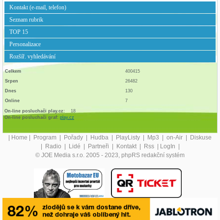
Kontakt (e-mail, telefon)
Seznam rubrik
TOP 15
Personalizace
Rozšíř. vyhledávání
Celkem
400415
Srpen
26482
Dnes
130
Online
7
On-line posluchači play.cz:
18
On-line posluchači graf:
play.cz
|
Home
|
Program
|
Pořady
|
Hudba
|
PlayListy
|
Mp3
|
on-Air
|
Diskuse
|
Radio
|
Lidé
|
Partneři
|
Kontakt
|
Rss
|
LogIn
|
© JOE Media s.r.o. 2005 - 2023, phpRS redakční systém