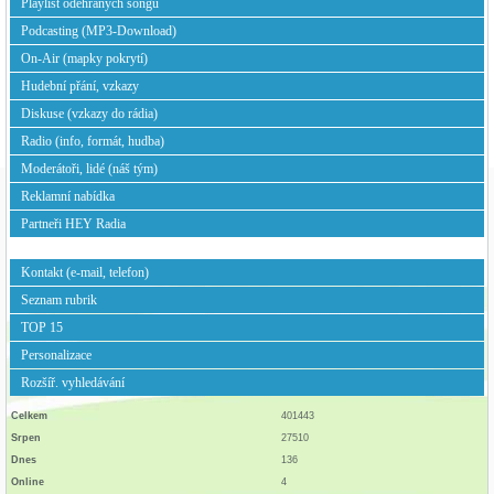
Playlist odehraných songů
Podcasting (MP3-Download)
On-Air (mapky pokrytí)
Hudební přání, vzkazy
Diskuse (vzkazy do rádia)
Radio (info, formát, hudba)
Moderátoři, lidé (náš tým)
Reklamní nabídka
Partneři HEY Radia
Kontakt (e-mail, telefon)
Seznam rubrik
TOP 15
Personalizace
Rozšíř. vyhledávání
Celkem
401443
Srpen
27510
Dnes
136
Online
4