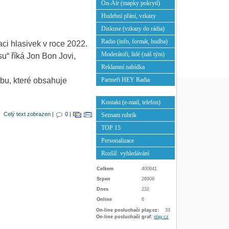
On-Air (mapky pokrytí)
Hudební přání, vzkazy
Diskuse (vzkazy do rádia)
Radio (info, formát, hudba)
ci hlasivek v roce 2022.
Moderátoři, lidé (náš tým)
u“ říká Jon Bon Jovi,
Reklamní nabídka
lbu, které obsahuje
Partneři HEY Radia
Kontakt (e-mail, telefon)
Celý text zobrazen |
0 |
Seznam rubrik
TOP 15
Personalizace
Rozšíř. vyhledávání
Celkem
400841
Srpen
26908
Dnes
232
Online
6
On-line posluchači play.cz:
33
On-line posluchači graf:
play.cz