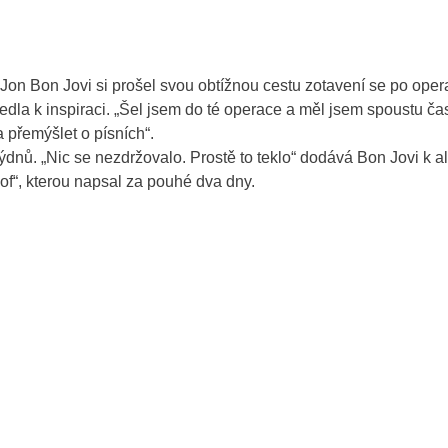
on Bon Jovi si prošel svou obtížnou cestu zotavení se po opera
edla k inspiraci. „Šel jsem do té operace a měl jsem spoustu čas
a přemýšlet o písních“.
nů. „Nic se nezdržovalo. Prostě to teklo“ dodává Bon Jovi k a
of“, kterou napsal za pouhé dva dny.