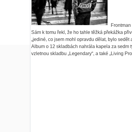
Frontman J
Sám k tomu řekl, že ho tahle těžká překážka přiv
„jediné, co jsem mohl opravdu dělat, bylo sedět 
Album o 12 skladbách nahrála kapela za sedm týd
vzletnou skladbu „Legendary“, a také „Living Pro