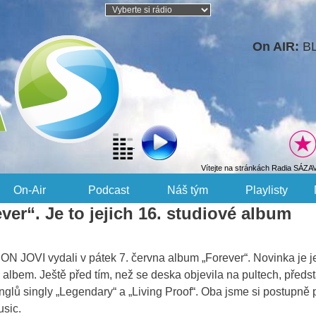
On AIR:
B
Vítejte na stránkách Radia SÁZA
On-Air
Podcast
Náš tým
Playlisty
er“. Je to jejich 16. studiové album
ON JOVI vydali v pátek 7. června album „Forever“. Novinka je j
albem. Ještě před tím, než se deska objevila na pultech, předs
glů singly „Legendary“ a „Living Proof“. Oba jsme si postupně p
usic.