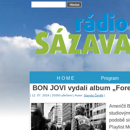
H O M E
Program
BON JOVI vydali album „Forev
| 12. 07. 2024 | 20263 přečtení | Autor:
Standa Čeněk
|
Američtí B
studiovým 
podobě sin
Playlist M