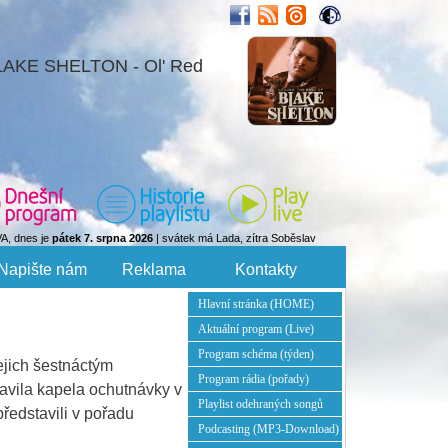
LAKE SHELTON - Ol' Red
VA, dnes je
pátek 7. srpna 2026
| svátek má Lada, zítra Soběslav
Napište nám
Reklama
Kontakty
Hlavní stránka (HOME)
Aktuální program (Live)
Program schéma (týden)
ejich šestnáctým
Program rádia (pořady)
tavila kapela ochutnávky v
Playlist odehraných songů
ředstavili v pořadu
Podcasting (MP3-Download)