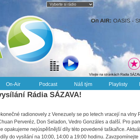
On AIR:
OASIS - S
Vítejte na stránkách Radia SÁZA
On-Air
Podcast
Náš tým
Playlisty
vysílání Rádia SÁZAVA!
nekonečné radionovely z Venezuely se po letech vracejí na vlny
huan Perveréz, Don Seladon, Vedro Gonzáles a další. Pro pamě
e opakujeme nejúspěšnější díly této povedené taškařice. Aktuál
 díly do vysílání na 10:00, 14:00 a 19:00 hodinu. Zavzpomínejte