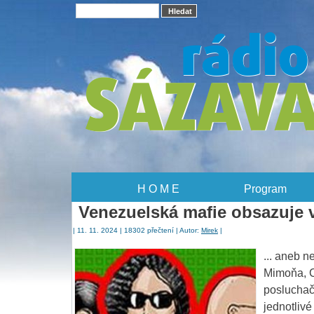
H O M E
Program
Venezuelská mafie obsazuje 
| 11. 11. 2024 | 18302 přečtení | Autor:
Mirek
|
... aneb 
Mimoňa, C
posluchač
jednotlivé