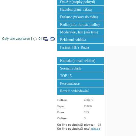
On-Air (mapky pokrytí)
Hudební přání, vzkazy
Diskuse (vzkazy do rádia)
Radio (info, formát, hudba)
Moderátoři, lidé (náš tým)
Celý text zobrazen |
0 |
Reklamní nabídka
Partneři HEY Radia
Kontakt (e-mail, telefon)
Seznam rubrik
TOP 15
Personalizace
Rozšíř. vyhledávání
Celkem
400772
Srpen
26839
Dnes
163
Online
3
On-line posluchači play.cz:
38
On-line posluchači graf:
play.cz