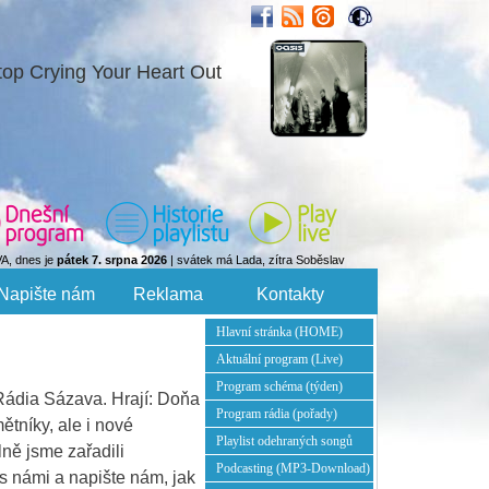
top Crying Your Heart Out
VA, dnes je
pátek 7. srpna 2026
| svátek má Lada, zítra Soběslav
Napište nám
Reklama
Kontakty
Hlavní stránka (HOME)
Aktuální program (Live)
Program schéma (týden)
 Rádia Sázava. Hrají: Doňa
Program rádia (pořady)
tníky, ale i nové
Playlist odehraných songů
ně jsme zařadili
Podcasting (MP3-Download)
 s námi a napište nám, jak