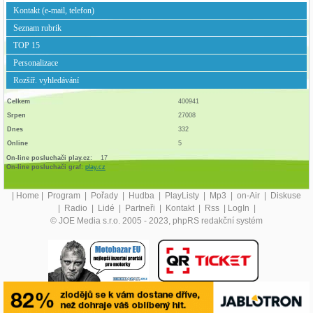
Kontakt (e-mail, telefon)
Seznam rubrik
TOP 15
Personalizace
Rozšíř. vyhledávání
Celkem
400941
Srpen
27008
Dnes
332
Online
5
On-line posluchači play.cz:
17
On-line posluchači graf:
play.cz
|
Home
|
Program
|
Pořady
|
Hudba
|
PlayListy
|
Mp3
|
on-Air
|
Diskuse
|
Radio
|
Lidé
|
Partneři
|
Kontakt
|
Rss
|
LogIn
|
© JOE Media s.r.o. 2005 - 2023, phpRS redakční systém