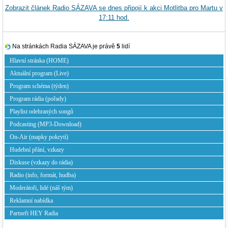
Zobrazit článek Radio SÁZAVA se dnes připojí k akci Motlitba pro Martu v
17:11 hod.
Na stránkách Radia SÁZAVA je právě
5
lidí
Hlavní stránka (HOME)
Aktuální program (Live)
Program schéma (týden)
Program rádia (pořady)
Playlist odehraných songů
Podcasting (MP3-Download)
On-Air (mapky pokrytí)
Hudební přání, vzkazy
Diskuse (vzkazy do rádia)
Radio (info, formát, hudba)
Moderátoři, lidé (náš tým)
Reklamní nabídka
Partneři HEY Radia